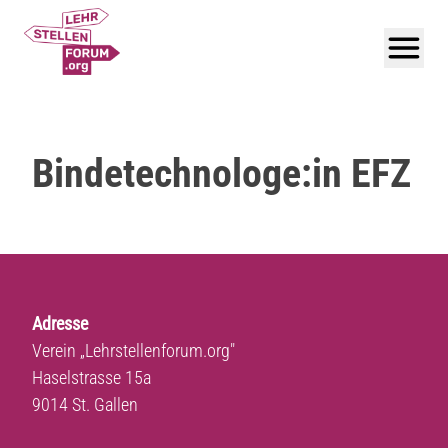
Bindetechnologe:in EFZ
Adresse
Verein „Lehrstellenforum.org"
Haselstrasse 15a
9014 St. Gallen