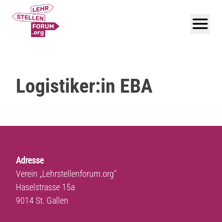
Logistiker:in EBA
Adresse
Verein „Lehrstellenforum.org"
Haselstrasse 15a
9014 St. Gallen