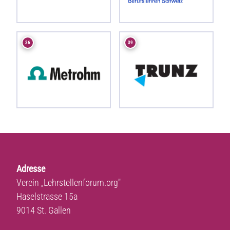
36
39
Adresse
Verein „Lehrstellenforum.org"
Haselstrasse 15a
9014 St. Gallen